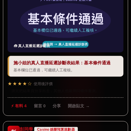
🧰 真人直播延遲診斷表
施小姐的真人直播延遲診斷表結果：基本條件通過
基本欄位已通過，可繼續人工複核。
★★★★☆
使用後評價
測完把結果頁分享出去，其他人也能用同條件重測。
⚡ 有料 4
留言 0
分享
開啟貼文 →
彭同學
Casino 娛樂預算規劃器