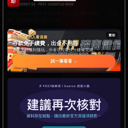
彭
2026/7/16 · FK57-20260716-9889
跑完Casino 娛樂預算規劃器得到「建議再次核對」，先把
條件與日期留成可重現紀錄。
贊助
怕卡出金的人看這個
存款免手續費，出金不用等
多元支付隨到隨玩，出金流程最快分鐘級完成。
試一筆看看 →