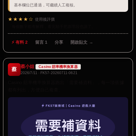
基本欄位已通過，可繼續人工複核。
★★★★☆
使用後評價
每個數字都有解釋，看完順手把原理段也讀了。
⚡ 有料 2
留言 1
分享
開啟貼文 →
蔡小姐
Casino 賠率機率換算器
蔡
2026/7/11 · FK57-20260711-0621
Casino 賠率機率換算器跑出「需要補資料」，每一項依據
都有列出，方便自己複查。