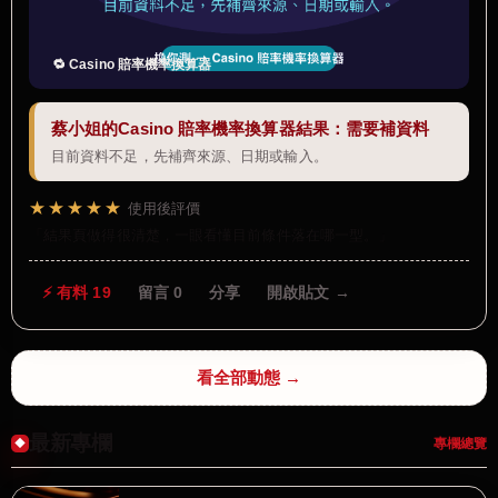
🔁 Casino 賠率機率換算器
蔡小姐的Casino 賠率機率換算器結果：需要補資料
目前資料不足，先補齊來源、日期或輸入。
★★★★★
使用後評價
結果頁做得很清楚，一眼看懂目前條件落在哪一型。
⚡ 有料 19
留言 0
分享
開啟貼文 →
看全部動態 →
最新專欄
專欄總覽