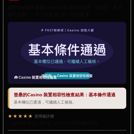
我把目前條件放進Casino 裝置相容性檢查，結果是「基本
條件通過」，下一步要補什麼一眼就看懂。
🧰 Casino 裝置相容性檢查
曾桑的Casino 裝置相容性檢查結果：基本條件通過
基本欄位已通過，可繼續人工複核。
★★★★★
使用後評價
測完把結果頁分享出去，其他人也能用同條件重測。