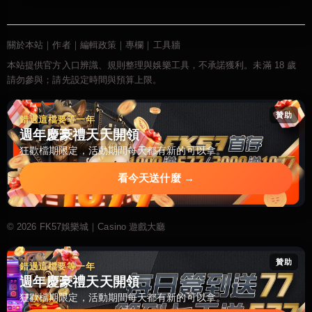
關於本站
｜
作者
｜
編輯政策
｜
專欄
｜
工具牆
本站提供官方入口辨識、規則整理與娛樂工具，不承諾獲利。未滿 18 歲
請勿參與；請先設定時間與預算上限。
贊助
錯過這檔要等一年
週年慶豪禮天天開領
狂歡檔期限定，活動期間每天都有新的可以拿。
看今天送什麼 →
© 2026 FK57娛樂城｜Casino 遊戲大廳
贊助
錯過這檔要等一年
週年慶豪禮天天開領
狂歡檔期限定，活動期間每天都有新的可以拿。