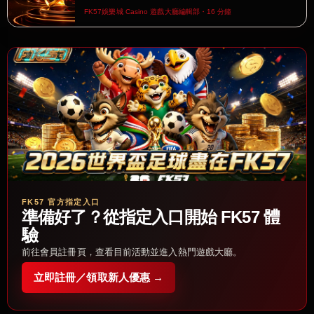
FK57娛樂城 Casino 遊戲大廳編輯部・16 分鐘
FK57 官方指定入口
準備好了？從指定入口開始 FK57 體
驗
前往會員註冊頁，查看目前活動並進入熱門遊戲大廳。
立即註冊／領取新人優惠 →