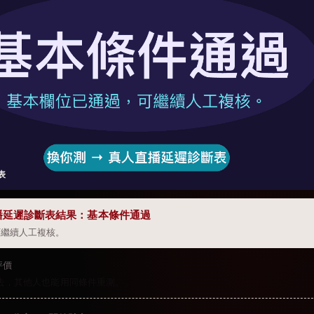
表
播延遲診斷表結果：基本條件通過
可繼續人工複核。
評價
去，其他人也能用同條件重測。