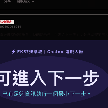
分享
開啟貼文 →
說法查證表
-20260706-6244
證表做成完整檢查，我的結果是「可進入下一步」，分享給需要的