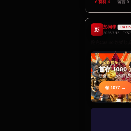
⚡ 有料 4
留言 0
彭同學
Cas
彭
2026/7/16 · FK5
跑完Casino 
本金直接多一半
首存 1000 
新會員一次領好
領 1077 →