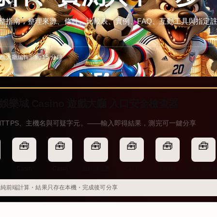
整指南，整理來源、條件、比較表、實例、FAQ、互動工具與指定
o 遊戲大廳編輯部
約 15 分鐘
57娛樂城 Casino 遊戲大廳 入口安全檢查器
口的 HTTPS、主機名與可疑字元。——輸入即得結果，測完可一鍵分享
🧰
🧰
🧰
🧰
🧰
🧰
Casin
Casin
遊戲說法查
Casin
Casin
遊戲大廳
・純前端計算・結果只存在本機・完成後可分享