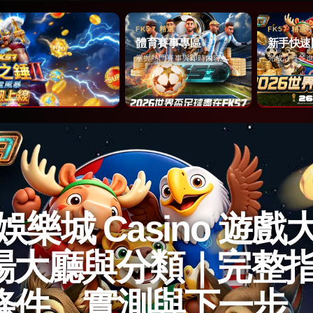
FK57 精選
FK57 精選
體育賽事專區
新手快速
掌握熱門賽事與即時內容 →
完成註冊並進
7娛樂城 Casino 遊戲
場大廳與分類｜完整
條件、實測與下一步