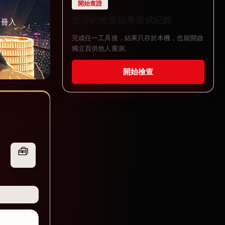
開始查證
把你的檢查結果留成紀錄
註冊入
完成任一工具後，結果只存於本機，也能開啟
獨立頁供他人重測。
開始檢查
🧰
🧰
🧰
🔁
🧰
📡
錯
真人百家樂
真人直播延
真人百家樂
Casin
Casin
真人桌流程