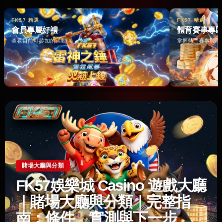
FK57 精選
FK57 精選
會員專屬好禮
體育賽事專
查看目前可參加的活動 →
掌握熱門賽事與即
賭場大廳與分類
FK57娛樂城 Casino 遊戲大廳
｜賭場大廳與分類｜完整指
南：條件、實測與下一步