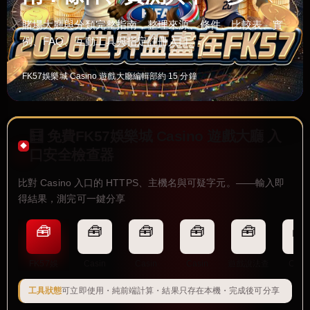
賭場大廳與分類完整指南，整理來源、條件、比較表、實
例、FAQ、互動工具與指定註冊入口。
FK57娛樂城 Casino 遊戲大廳編輯部
約 15 分鐘
🧮 免費FK57娛樂城 Casino 遊戲大廳 入
口安全檢查器
比對 Casino 入口的 HTTPS、主機名與可疑字元。——輸入即
得結果，測完可一鍵分享
🧰
🧰
🧰
🧰
🧰
🧰
FK57娛
Casin
Casin
Casin
遊戲說法查
Casi
工具狀態
可立即使用・純前端計算・結果只存在本機・完成後可分享