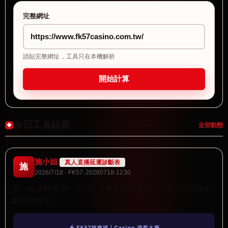
完整網址
請貼完整網址，工具只在本機解析
開始計算
今日工具結果
全部動態
施小姐
真人直播延遲診斷表
施
2026/7/18 · FK57-20260718-1230
同一組資料再測一次仍是「基本條件通過」，比只靠印象判
斷清楚很多。