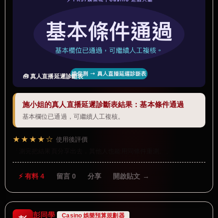
🧰 真人直播延遲診斷表
施小姐的真人直播延遲診斷表結果：基本條件通過
基本欄位已通過，可繼續人工複核。
★★★★☆
使用後評價
測完把結果頁分享出去，其他人也能用同條件重測。
⚡ 有料 4
留言 0
分享
開啟貼文 →
彭同學
Casino 娛樂預算規劃器