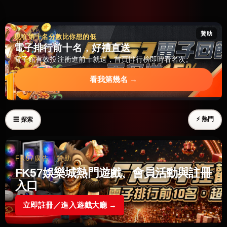
贊助
現在第十名分數比你想的低
電子排行前十名，好禮直送
電子館有效投注衝進前十就送，首頁排行榜即時看名次。
看我第幾名 →
⚡ 熱門
☰ 探索
FK57廣告｜贊助
FK57娛樂城熱門遊戲、會員活動與註冊
入口
立即註冊／進入遊戲大廳 →