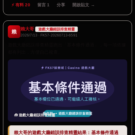
⚡ 有料 20
留言 1
分享
開啟貼文 →
賴大哥
遊戲大廳錯誤排查精靈
賴
2026/7/13 · FK57-20260713-6591
遊戲大廳錯誤排查精靈跑出「基本條件通過」，每一項依據
都有列出，方便自己複查。
🧰 遊戲大廳錯誤排查精靈
賴大哥的遊戲大廳錯誤排查精靈結果：基本條件通過