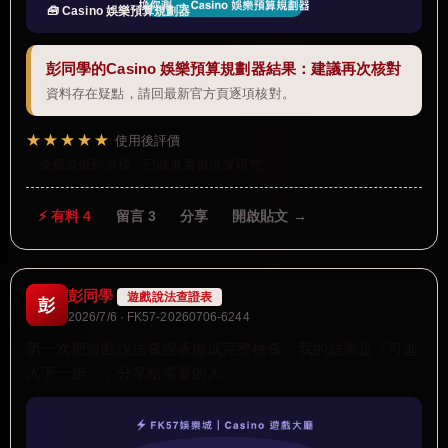
🧰 Casino 娛樂預算規劃器
彭同學的Casino 娛樂預算規劃器結果：建議再次核對
資料存在疑點，請回最新官方頁逐項核對。
★★★★★
使用後評價
免費還做到這樣，已收進書籤慢慢研究。
⚡ 有料 4
留言 3
分享
開啟貼文 →
彭同學
遊戲說法查證表
彭
2026/7/6 · FK57-20260706-6244
第一次把遊戲說法查證表做成完整檢查，我的結果是「可進
入下一步」，分享給需要的人。