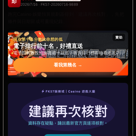
彭
2026/7/16 · FK57-20260716-9889
跑完Casino 娛樂預算規劃器得到「建議再次核對」，先把
條件與日期留成可重現紀錄。
贊助
現在第十名分數比你想的低
電子排行前十名，好禮直送
電子館有效投注衝進前十就送，首頁排行榜即時看名次。
看我第幾名 →