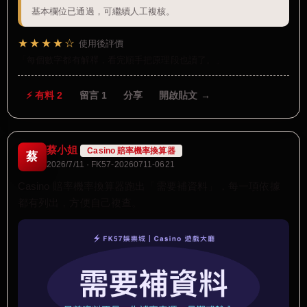
基本欄位已通過，可繼續人工複核。
★★★★☆
使用後評價
每個數字都有解釋，看完順手把原理段也讀了。
⚡ 有料 2
留言 1
分享
開啟貼文 →
蔡小姐
Casino 賠率機率換算器
蔡
2026/7/11 · FK57-20260711-0621
Casino 賠率機率換算器跑出「需要補資料」，每一項依據
都有列出，方便自己複查。