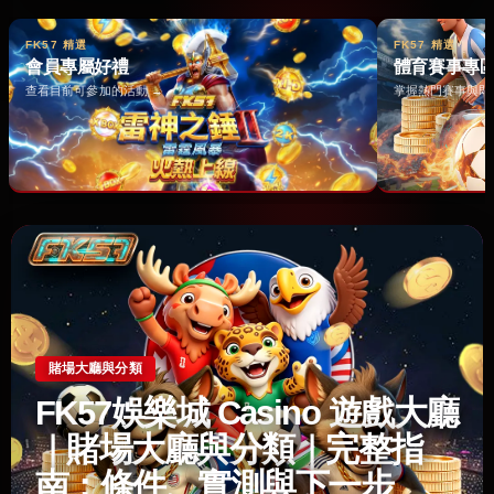
FK57 精選
FK57 精選
會員專屬好禮
體育賽事專
查看目前可參加的活動 →
掌握熱門賽事與即
賭場大廳與分類
FK57娛樂城 Casino 遊戲大廳
｜賭場大廳與分類｜完整指
南：條件、實測與下一步