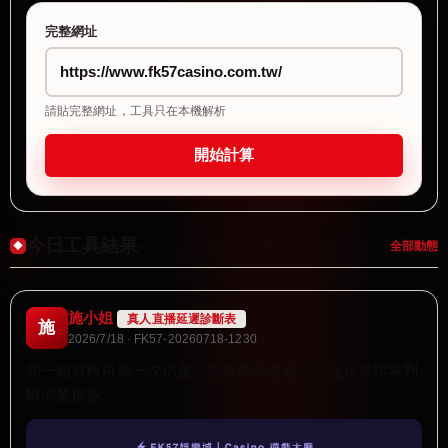
完整網址
請貼完整網址，工具只在本機解析
開始計算
今日工具結果
全部動態
施小姐
真人直播延遲診斷表
施
2026/7/18 · FK57-20260718-1230
同一組資料再測一次仍是「基本條件通過」，比只靠印象判
斷清楚很多。