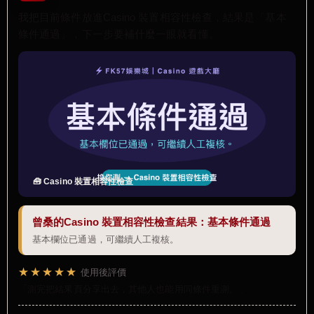
我把目前條件放進Casino 裝置相容性檢查，結果是「基本
條件通過」，下一步要補什麼一眼就看懂。
🧰 Casino 裝置相容性檢查
曾桑的Casino 裝置相容性檢查結果：基本條件通過
基本欄位已通過，可繼續人工複核。
★★★★★
使用後評價
測完把結果頁分享出去，其他人也能用同條件重測。