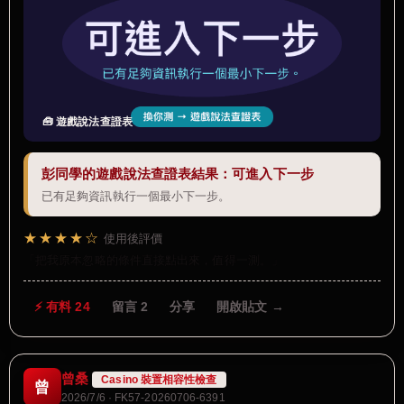
🧰 遊戲說法查證表
彭同學的遊戲說法查證表結果：可進入下一步
已有足夠資訊執行一個最小下一步。
★★★★☆
使用後評價
把我原本忽略的條件直接點出來，值得一測。
⚡ 有料 24
留言 2
分享
開啟貼文 →
曾桑
Casino 裝置相容性檢查
曾
2026/7/6 · FK57-20260706-6391