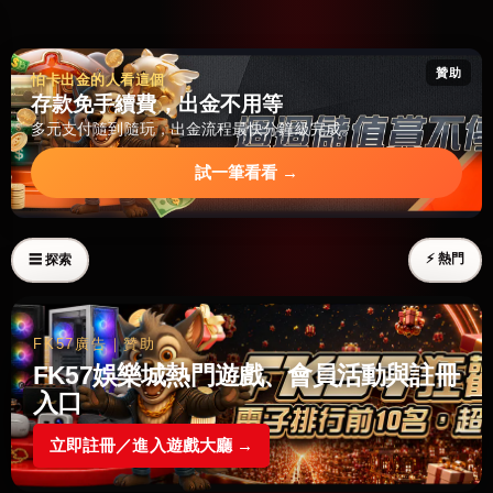
贊助
怕卡出金的人看這個
存款免手續費，出金不用等
多元支付隨到隨玩，出金流程最快分鐘級完成。
試一筆看看 →
⚡ 熱門
☰ 探索
FK57廣告｜贊助
FK57娛樂城熱門遊戲、會員活動與註冊
入口
立即註冊／進入遊戲大廳 →