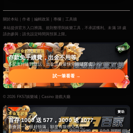
關於本站
｜
作者
｜
編輯政策
｜
專欄
｜
工具牆
本站提供官方入口辨識、規則整理與娛樂工具，不承諾獲利。未滿 18 歲
請勿參與；請先設定時間與預算上限。
贊助
怕卡出金的人看這個
存款免手續費，出金不用等
多元支付隨到隨玩，出金流程最快分鐘級完成。
試一筆看看 →
© 2026 FK57娛樂城｜Casino 遊戲大廳
贊助
本金直接多一半
首存 1000 送 577，3000 送 1077
新會員一次領好領滿，額度有限領完為止。