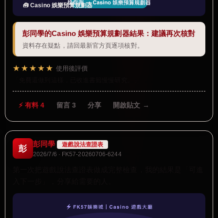
🧰 Casino 娛樂預算規劃器
彭同學的Casino 娛樂預算規劃器結果：建議再次核對
資料存在疑點，請回最新官方頁逐項核對。
★★★★★
使用後評價
免費還做到這樣，已收進書籤慢慢研究。
⚡ 有料 4
留言 3
分享
開啟貼文 →
彭同學
遊戲說法查證表
彭
2026/7/6 · FK57-20260706-6244
第一次把遊戲說法查證表做成完整檢查，我的結果是「可進
入下一步」，分享給需要的人。