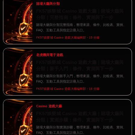
賭場大廳與分類
FK57娛樂城 Casino 遊戲大廳｜賭場大廳與
分類｜完整指南：條件、實測與下一步
賭場大廳與分類完整指南，整理來源、條件、比較表、實例、
FAQ、互動工具與指定註冊入口。
FK57娛樂城 Casino 遊戲大廳編輯部・15 分鐘
老虎機與電子遊戲
FK57娛樂城 Casino 遊戲大廳｜賭場大廳與
分類｜新手入門：條件、實測與下一步
賭場大廳與分類新手入門，整理來源、條件、比較表、實例、
FAQ、互動工具與指定註冊入口。
FK57娛樂城 Casino 遊戲大廳編輯部・16 分鐘
Casino 遊戲大廳
FK57娛樂城 Casino 遊戲大廳｜賭場大廳與
分類｜實測步驟：條件、實測與下一步
賭場大廳與分類實測步驟，整理來源、條件、比較表、實例、
FAQ、互動工具與指定註冊入口。