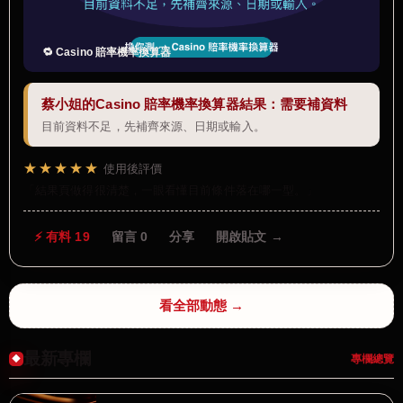
🔁 Casino 賠率機率換算器
蔡小姐的Casino 賠率機率換算器結果：需要補資料
目前資料不足，先補齊來源、日期或輸入。
★★★★★
使用後評價
結果頁做得很清楚，一眼看懂目前條件落在哪一型。
⚡ 有料 19
留言 0
分享
開啟貼文 →
看全部動態 →
最新專欄
專欄總覽