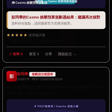
🧰 Casino 娛樂預算規劃器
彭同學的Casino 娛樂預算規劃器結果：建議再次核對
資料存在疑點，請回最新官方頁逐項核對。
★★★★★
使用後評價
免費還做到這樣，已收進書籤慢慢研究。
⚡ 有料 4
留言 3
分享
開啟貼文 →
彭同學
遊戲說法查證表
彭
2026/7/6 · FK57-20260706-6244
第一次把遊戲說法查證表做成完整檢查，我的結果是「可進
入下一步」，分享給需要的人。