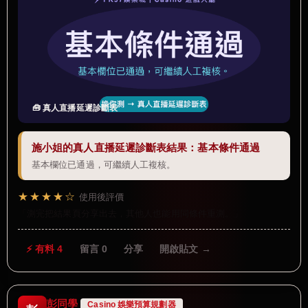
🧰 真人直播延遲診斷表
施小姐的真人直播延遲診斷表結果：基本條件通過
基本欄位已通過，可繼續人工複核。
★★★★☆
使用後評價
測完把結果頁分享出去，其他人也能用同條件重測。
⚡ 有料 4
留言 0
分享
開啟貼文 →
彭同學
Casino 娛樂預算規劃器