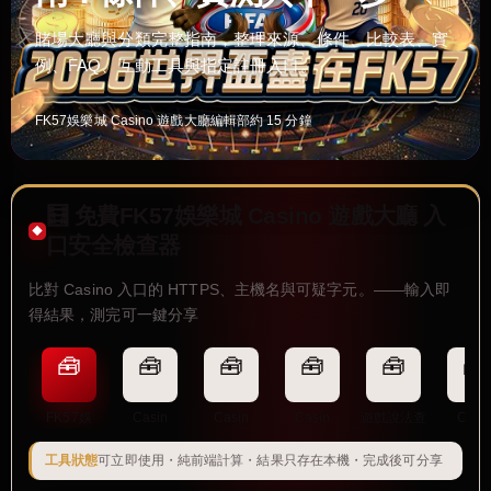
賭場大廳與分類完整指南，整理來源、條件、比較表、實
例、FAQ、互動工具與指定註冊入口。
FK57娛樂城 Casino 遊戲大廳編輯部
約 15 分鐘
🧮 免費FK57娛樂城 Casino 遊戲大廳 入
口安全檢查器
比對 Casino 入口的 HTTPS、主機名與可疑字元。——輸入即
得結果，測完可一鍵分享
🧰
🧰
🧰
🧰
🧰
🧰
FK57娛
Casin
Casin
Casin
遊戲說法查
Casi
工具狀態
可立即使用・純前端計算・結果只存在本機・完成後可分享