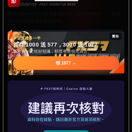
彭
2026/7/16 · FK57-20260716-9889
跑完Casino 娛樂預算規劃器得到「建議再次核對」，先把
條件與日期留成可重現紀錄。
贊助
本金直接多一半
首存 1000 送 577，3000 送 1077
新會員一次領好領滿，額度有限領完為止。
領 1077 →