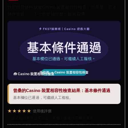
我把目前條件放進Casino 裝置相容性檢查，結果是「基本
條件通過」，下一步要補什麼一眼就看懂。
🧰 Casino 裝置相容性檢查
曾桑的Casino 裝置相容性檢查結果：基本條件通過
基本欄位已通過，可繼續人工複核。
★★★★★
使用後評價
測完把結果頁分享出去，其他人也能用同條件重測。