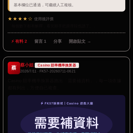
基本欄位已通過，可繼續人工複核。
★★★★☆
使用後評價
每個數字都有解釋，看完順手把原理段也讀了。
⚡ 有料 2
留言 1
分享
開啟貼文 →
蔡小姐
Casino 賠率機率換算器
蔡
2026/7/11 · FK57-20260711-0621
Casino 賠率機率換算器跑出「需要補資料」，每一項依據
都有列出，方便自己複查。