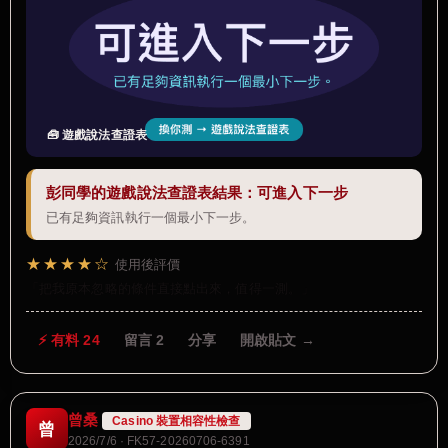
🧰 遊戲說法查證表
彭同學的遊戲說法查證表結果：可進入下一步
已有足夠資訊執行一個最小下一步。
★★★★☆
使用後評價
把我原本忽略的條件直接點出來，值得一測。
⚡ 有料 24
留言 2
分享
開啟貼文 →
曾桑
Casino 裝置相容性檢查
曾
2026/7/6 · FK57-20260706-6391