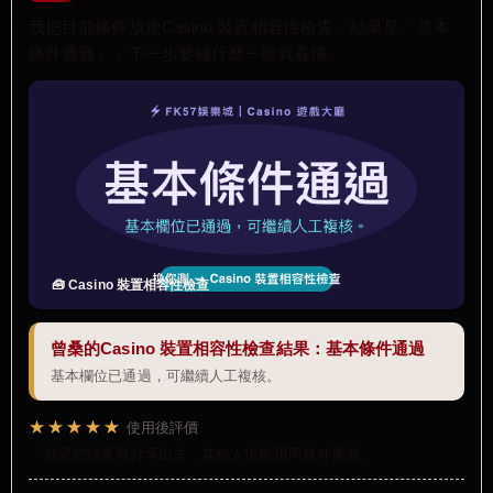
我把目前條件放進Casino 裝置相容性檢查，結果是「基本
條件通過」，下一步要補什麼一眼就看懂。
🧰 Casino 裝置相容性檢查
曾桑的Casino 裝置相容性檢查結果：基本條件通過
基本欄位已通過，可繼續人工複核。
★★★★★
使用後評價
測完把結果頁分享出去，其他人也能用同條件重測。