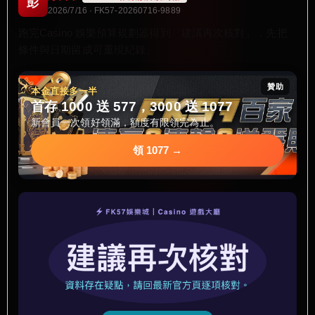
彭
2026/7/16 · FK57-20260716-9889
跑完Casino 娛樂預算規劃器得到「建議再次核對」，先把
條件與日期留成可重現紀錄。
贊助
本金直接多一半
首存 1000 送 577，3000 送 1077
新會員一次領好領滿，額度有限領完為止。
領 1077 →