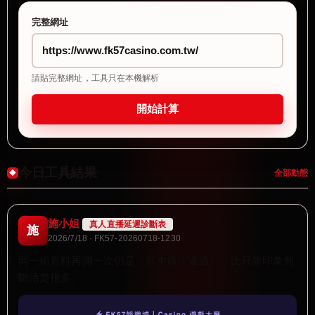
完整網址
請貼完整網址，工具只在本機解析
開始計算
今日工具結果
全部動態
施小姐
真人直播延遲診斷表
施
2026/7/18 · FK57-20260718-1230
同一組資料再測一次仍是「基本條件通過」，比只靠印象判
斷清楚很多。