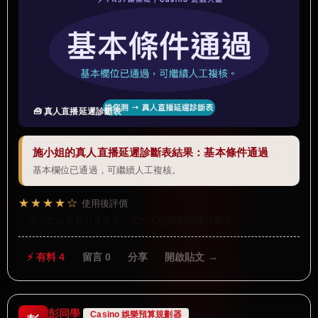
🧰 真人直播延遲診斷表
施小姐的真人直播延遲診斷表結果：基本條件通過
基本欄位已通過，可繼續人工複核。
★★★★☆
使用後評價
測完把結果頁分享出去，其他人也能用同條件重測。
⚡ 有料 4
留言 0
分享
開啟貼文 →
彭同學
Casino 娛樂預算規劃器