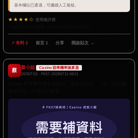
基本欄位已通過，可繼續人工複核。
★★★★☆
使用後評價
每個數字都有解釋，看完順手把原理段也讀了。
⚡ 有料 2
留言 1
分享
開啟貼文 →
蔡小姐
Casino 賠率機率換算器
蔡
2026/7/11 · FK57-20260711-0621
Casino 賠率機率換算器跑出「需要補資料」，每一項依據
都有列出，方便自己複查。