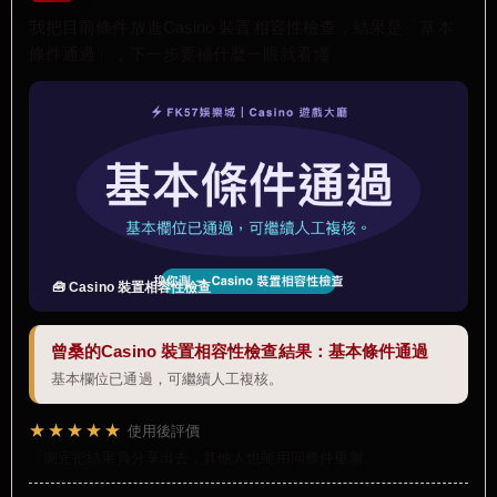
我把目前條件放進Casino 裝置相容性檢查，結果是「基本
條件通過」，下一步要補什麼一眼就看懂。
🧰 Casino 裝置相容性檢查
曾桑的Casino 裝置相容性檢查結果：基本條件通過
基本欄位已通過，可繼續人工複核。
★★★★★
使用後評價
測完把結果頁分享出去，其他人也能用同條件重測。