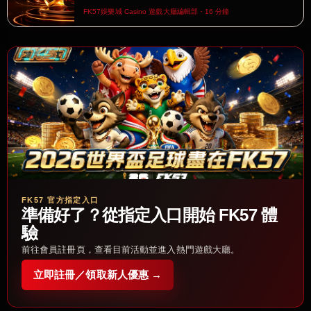
FK57娛樂城 Casino 遊戲大廳編輯部・16 分鐘
FK57 官方指定入口
準備好了？從指定入口開始 FK57 體
驗
前往會員註冊頁，查看目前活動並進入熱門遊戲大廳。
立即註冊／領取新人優惠 →