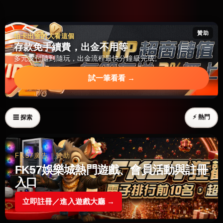
贊助
怕卡出金的人看這個
存款免手續費，出金不用等
多元支付隨到隨玩，出金流程最快分鐘級完成。
試一筆看看 →
⚡ 熱門
☰ 探索
FK57廣告｜贊助
FK57娛樂城熱門遊戲、會員活動與註冊
入口
立即註冊／進入遊戲大廳 →