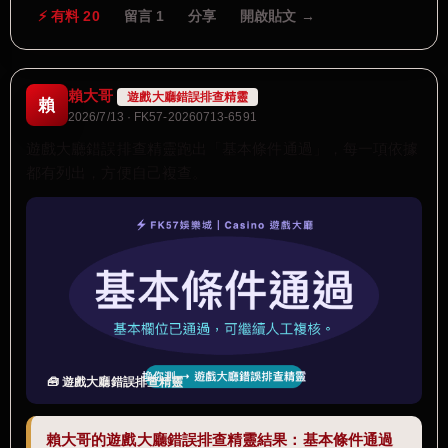
⚡ 有料 20
留言 1
分享
開啟貼文 →
賴大哥
遊戲大廳錯誤排查精靈
賴
2026/7/13 · FK57-20260713-6591
遊戲大廳錯誤排查精靈跑出「基本條件通過」，每一項依據
都有列出，方便自己複查。
🧰 遊戲大廳錯誤排查精靈
賴大哥的遊戲大廳錯誤排查精靈結果：基本條件通過