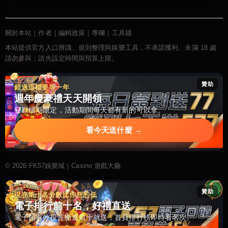
關於本站
｜
作者
｜
編輯政策
｜
專欄
｜
工具牆
本站提供官方入口辨識、規則整理與娛樂工具，不承諾獲利。未滿 18 歲
請勿參與；請先設定時間與預算上限。
贊助
錯過這檔要等一年
週年慶豪禮天天開領
狂歡檔期限定，活動期間每天都有新的可以拿。
看今天送什麼 →
© 2026 FK57娛樂城｜Casino 遊戲大廳
贊助
現在第十名分數比你想的低
電子排行前十名，好禮直送
電子館有效投注衝進前十就送，首頁排行榜即時看名次。