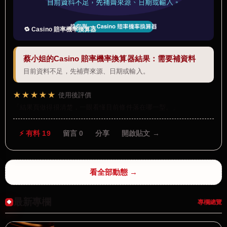
🔁 Casino 賠率機率換算器
蔡小姐的Casino 賠率機率換算器結果：需要補資料
目前資料不足，先補齊來源、日期或輸入。
★★★★★
使用後評價
結果頁做得很清楚，一眼看懂目前條件落在哪一型。
⚡ 有料 19
留言 0
分享
開啟貼文 →
看全部動態 →
最新專欄
專欄總覽