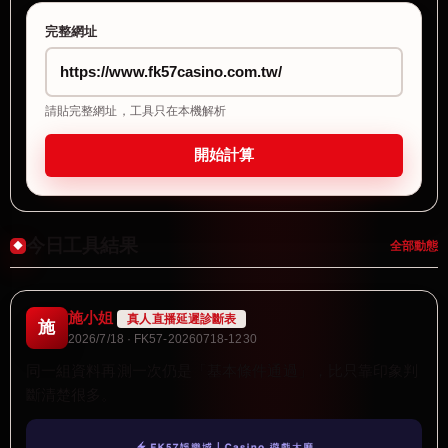
完整網址
請貼完整網址，工具只在本機解析
開始計算
今日工具結果
全部動態
施小姐
真人直播延遲診斷表
施
2026/7/18 · FK57-20260718-1230
同一組資料再測一次仍是「基本條件通過」，比只靠印象判
斷清楚很多。