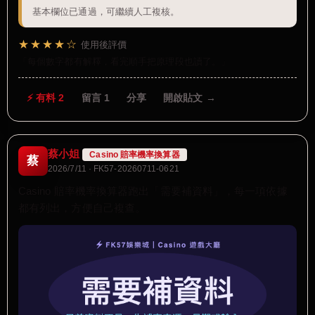
基本欄位已通過，可繼續人工複核。
★★★★☆
使用後評價
每個數字都有解釋，看完順手把原理段也讀了。
⚡ 有料 2
留言 1
分享
開啟貼文 →
蔡小姐
Casino 賠率機率換算器
蔡
2026/7/11 · FK57-20260711-0621
Casino 賠率機率換算器跑出「需要補資料」，每一項依據
都有列出，方便自己複查。