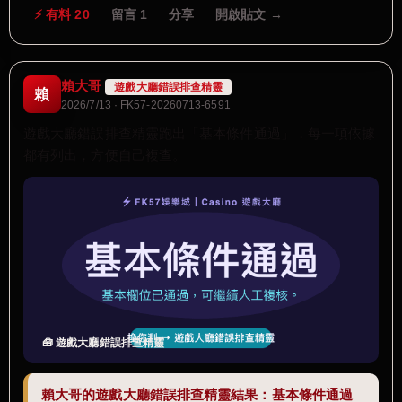
⚡ 有料 20
留言 1
分享
開啟貼文 →
賴大哥
遊戲大廳錯誤排查精靈
賴
2026/7/13 · FK57-20260713-6591
遊戲大廳錯誤排查精靈跑出「基本條件通過」，每一項依據
都有列出，方便自己複查。
🧰 遊戲大廳錯誤排查精靈
賴大哥的遊戲大廳錯誤排查精靈結果：基本條件通過