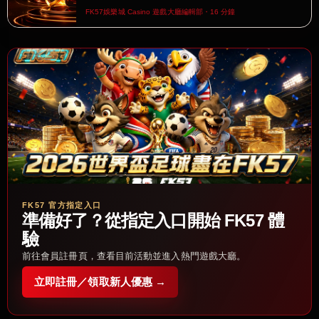
FK57娛樂城 Casino 遊戲大廳編輯部・16 分鐘
FK57 官方指定入口
準備好了？從指定入口開始 FK57 體
驗
前往會員註冊頁，查看目前活動並進入熱門遊戲大廳。
立即註冊／領取新人優惠 →