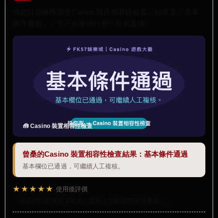
我把目前條件放進Casino 裝置相容性檢查，結果是「基本
條件通過」，下一步要補什麼一眼就看懂。
🧰 Casino 裝置相容性檢查
曾桑的Casino 裝置相容性檢查結果：基本條件通過
基本欄位已通過，可繼續人工複核。
★★★★★
使用後評價
測完把結果頁分享出去，其他人也能用同條件重測。