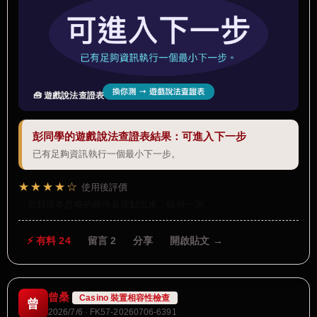
🧰 遊戲說法查證表
彭同學的遊戲說法查證表結果：可進入下一步
已有足夠資訊執行一個最小下一步。
★★★★☆
使用後評價
把我原本忽略的條件直接點出來，值得一測。
⚡ 有料 24
留言 2
分享
開啟貼文 →
曾桑
Casino 裝置相容性檢查
曾
2026/7/6 · FK57-20260706-6391