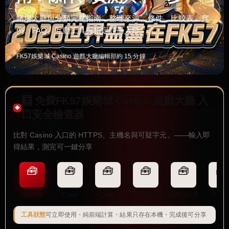
賭場大廳與分類完整指南，整理來源、條件、比較表、實
例、FAQ、互動工具與指定註冊入口。
FK57娛樂城 Casino 遊戲大廳編輯部
約 15 分鐘
🧮 免費FK57娛樂城 Casino 遊戲大廳 入
口安全檢查器
比對 Casino 入口的 HTTPS、主機名與可疑字元。——輸入即
得結果，測完可一鍵分享
🧰
🧰
🧰
🧰
🧰
🧰
FK57娛
Casin
Casin
Casin
遊戲說法查
Casi
工具狀態
可立即使用・純前端計算・結果只存在本機・完成後可分享