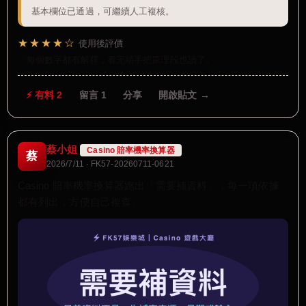
基本欄位已通過，可繼續人工複核。
★★★★☆
使用後評價
每個數字都有解釋，看完順手把原理段也讀了。
⚡ 有料 2
留言 1
分享
開啟貼文 →
蔡小姐
Casino 賠率機率換算器
蔡
2026/7/11 · FK57-20260711-0621
Casino 賠率機率換算器跑出「需要補資料」，每一項依據
都有列出，方便自己複查。