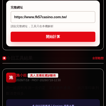
完整網址
請貼完整網址，工具只在本機解析
開始計算
今日工具結果
全部動態
施小姐
真人直播延遲診斷表
施
2026/7/18 · FK57-20260718-1230
同一組資料再測一次仍是「基本條件通過」，比只靠印象判
斷清楚很多。