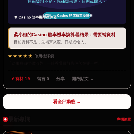
🔁 Casino 賠率機率換算器
蔡小姐的Casino 賠率機率換算器結果：需要補資料
目前資料不足，先補齊來源、日期或輸入。
★★★★★
使用後評價
結果頁做得很清楚，一眼看懂目前條件落在哪一型。
⚡ 有料 19
留言 0
分享
開啟貼文 →
看全部動態 →
最新專欄
專欄總覽