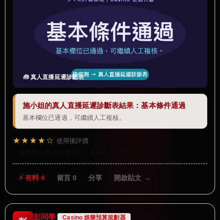
🧰 真人直播延遲診斷表
施小姐的真人直播延遲診斷表結果：基本條件通過
基本欄位已通過，可繼續人工複核。
★★★★☆
使用後評價
測完把結果頁分享出去，其他人也能用同條件重測。
⚡ 有料 4
留言 0
分享
開啟貼文 →
彭同學
Casino 娛樂預算規劃器