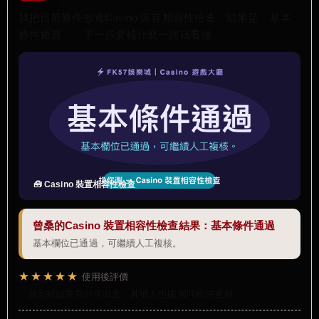
我把目前條件放進Casino 裝置相容性檢查，結果是「基本
條件通過」，下一步要補什麼一眼就看懂。
🧰 Casino 裝置相容性檢查
曾桑的Casino 裝置相容性檢查結果：基本條件通過
基本欄位已通過，可繼續人工複核。
★★★★★
使用後評價
測完把結果頁分享出去，其他人也能用同條件重測。