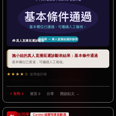
🧰 真人直播延遲診斷表
施小姐的真人直播延遲診斷表結果：基本條件通過
基本欄位已通過，可繼續人工複核。
★★★★☆
使用後評價
測完把結果頁分享出去，其他人也能用同條件重測。
⚡ 有料 4
留言 0
分享
開啟貼文 →
彭同學
Casino 娛樂預算規劃器