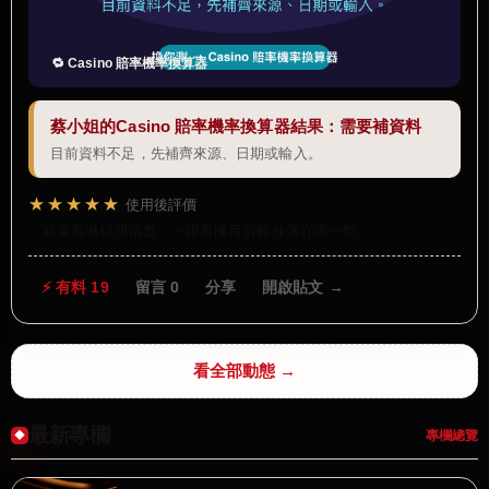
🔁 Casino 賠率機率換算器
蔡小姐的Casino 賠率機率換算器結果：需要補資料
目前資料不足，先補齊來源、日期或輸入。
★★★★★
使用後評價
結果頁做得很清楚，一眼看懂目前條件落在哪一型。
⚡ 有料 19
留言 0
分享
開啟貼文 →
看全部動態 →
最新專欄
專欄總覽