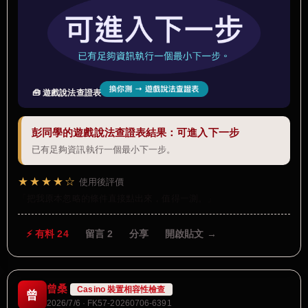
🧰 遊戲說法查證表
彭同學的遊戲說法查證表結果：可進入下一步
已有足夠資訊執行一個最小下一步。
★★★★☆
使用後評價
把我原本忽略的條件直接點出來，值得一測。
⚡ 有料 24
留言 2
分享
開啟貼文 →
曾桑
Casino 裝置相容性檢查
曾
2026/7/6 · FK57-20260706-6391