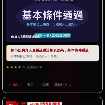
🧰 真人直播延遲診斷表
施小姐的真人直播延遲診斷表結果：基本條件通過
基本欄位已通過，可繼續人工複核。
★★★★☆
使用後評價
測完把結果頁分享出去，其他人也能用同條件重測。
⚡ 有料 4
留言 0
分享
開啟貼文 →
彭同學
Casino 娛樂預算規劃器