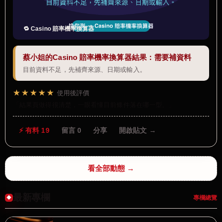
🔁 Casino 賠率機率換算器
蔡小姐的Casino 賠率機率換算器結果：需要補資料
目前資料不足，先補齊來源、日期或輸入。
★★★★★
使用後評價
結果頁做得很清楚，一眼看懂目前條件落在哪一型。
⚡ 有料 19
留言 0
分享
開啟貼文 →
看全部動態 →
最新專欄
專欄總覽