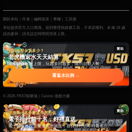
關於本站
｜
作者
｜
編輯政策
｜
專欄
｜
工具牆
本站提供官方入口辨識、規則整理與娛樂工具，不承諾獲利。未滿 18 歲
請勿參與；請先設定時間與預算上限。
贊助
你玩的那台返多少？
老虎機返水天天結算
電子館返水無上限，玩越多回越多，隔日自動入帳。
看返水比例 →
© 2026 FK57娛樂城｜Casino 遊戲大廳
贊助
現在第十名分數比你想的低
電子排行前十名，好禮直送
電子館有效投注衝進前十就送，首頁排行榜即時看名次。