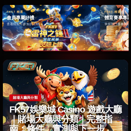
FK57 精選
FK57 精選
會員專屬好禮
體育賽事專
查看目前可參加的活動 →
掌握熱門賽事與即
賭場大廳與分類
FK57娛樂城 Casino 遊戲大廳
｜賭場大廳與分類｜完整指
南：條件、實測與下一步