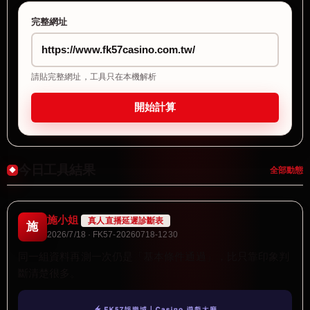
完整網址
請貼完整網址，工具只在本機解析
開始計算
今日工具結果
全部動態
施小姐
真人直播延遲診斷表
施
2026/7/18 · FK57-20260718-1230
同一組資料再測一次仍是「基本條件通過」，比只靠印象判
斷清楚很多。