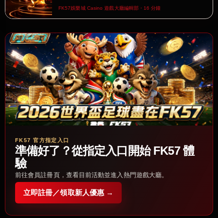
FK57娛樂城 Casino 遊戲大廳編輯部・16 分鐘
FK57 官方指定入口
準備好了？從指定入口開始 FK57 體
驗
前往會員註冊頁，查看目前活動並進入熱門遊戲大廳。
立即註冊／領取新人優惠 →