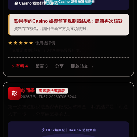
🧰 Casino 娛樂預算規劃器
彭同學的Casino 娛樂預算規劃器結果：建議再次核對
資料存在疑點，請回最新官方頁逐項核對。
★★★★★
使用後評價
免費還做到這樣，已收進書籤慢慢研究。
⚡ 有料 4
留言 3
分享
開啟貼文 →
彭同學
遊戲說法查證表
彭
2026/7/6 · FK57-20260706-6244
第一次把遊戲說法查證表做成完整檢查，我的結果是「可進
入下一步」，分享給需要的人。