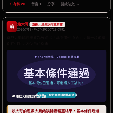
⚡ 有料 20
留言 1
分享
開啟貼文 →
賴大哥
遊戲大廳錯誤排查精靈
賴
2026/7/13 · FK57-20260713-6591
遊戲大廳錯誤排查精靈跑出「基本條件通過」，每一項依據
都有列出，方便自己複查。
🧰 遊戲大廳錯誤排查精靈
賴大哥的遊戲大廳錯誤排查精靈結果：基本條件通過