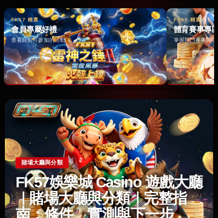
FK57 精選
FK57 精選
會員專屬好禮
體育賽事專
查看目前可參加的活動 →
掌握熱門賽事與即
賭場大廳與分類
FK57娛樂城 Casino 遊戲大廳
｜賭場大廳與分類｜完整指
南：條件、實測與下一步