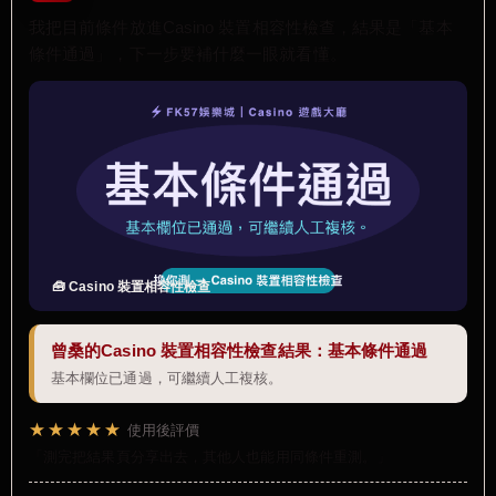
我把目前條件放進Casino 裝置相容性檢查，結果是「基本
條件通過」，下一步要補什麼一眼就看懂。
🧰 Casino 裝置相容性檢查
曾桑的Casino 裝置相容性檢查結果：基本條件通過
基本欄位已通過，可繼續人工複核。
★★★★★
使用後評價
測完把結果頁分享出去，其他人也能用同條件重測。