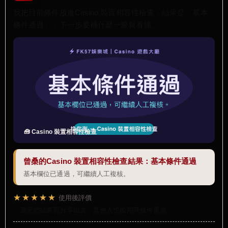
我把目前條件放進Casino 裝置相容性檢查，結果是「基本
條件通過」，下一步要補什麼一眼就看懂。
🧰 Casino 裝置相容性檢查
曾桑的Casino 裝置相容性檢查結果：基本條件通過
基本欄位已通過，可繼續人工複核。
★★★★★
使用後評價
測完把結果頁分享出去，其他人也能用同條件重測。