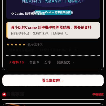
🔁 Casino 賠率機率換算器
蔡小姐的Casino 賠率機率換算器結果：需要補資料
目前資料不足，先補齊來源、日期或輸入。
★★★★★
使用後評價
結果頁做得很清楚，一眼看懂目前條件落在哪一型。
⚡ 有料 19
留言 0
分享
開啟貼文 →
看全部動態 →
最新專欄
專欄總覽