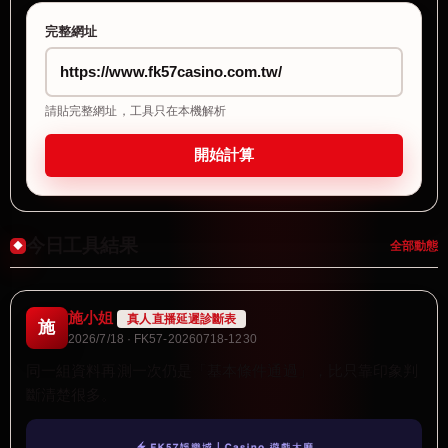
完整網址
請貼完整網址，工具只在本機解析
開始計算
今日工具結果
全部動態
施小姐
真人直播延遲診斷表
施
2026/7/18 · FK57-20260718-1230
同一組資料再測一次仍是「基本條件通過」，比只靠印象判
斷清楚很多。