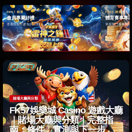
FK57 精選
FK57 精選
會員專屬好禮
體育賽事專
查看目前可參加的活動 →
掌握熱門賽事與即
賭場大廳與分類
FK57娛樂城 Casino 遊戲大廳
｜賭場大廳與分類｜完整指
南：條件、實測與下一步