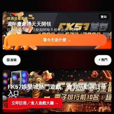
贊助
錯過這檔要等一年
週年慶豪禮天天開領
狂歡檔期限定，活動期間每天都有新的可以拿。
看今天送什麼 →
⚡ 熱門
☰ 探索
FK57廣告｜贊助
FK57娛樂城熱門遊戲、會員活動與註冊
入口
立即註冊／進入遊戲大廳 →