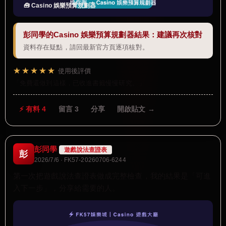
🧰 Casino 娛樂預算規劃器
彭同學的Casino 娛樂預算規劃器結果：建議再次核對
資料存在疑點，請回最新官方頁逐項核對。
★★★★★
使用後評價
免費還做到這樣，已收進書籤慢慢研究。
⚡ 有料 4
留言 3
分享
開啟貼文 →
彭同學
遊戲說法查證表
彭
2026/7/6 · FK57-20260706-6244
第一次把遊戲說法查證表做成完整檢查，我的結果是「可進
入下一步」，分享給需要的人。