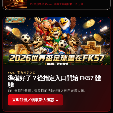
FK57娛樂城 Casino 遊戲大廳編輯部・16 分鐘
FK57 官方指定入口
準備好了？從指定入口開始 FK57 體
驗
前往會員註冊頁，查看目前活動並進入熱門遊戲大廳。
立即註冊／領取新人優惠 →