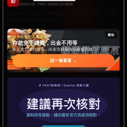
彭
2026/7/16 · FK57-20260716-9889
跑完Casino 娛樂預算規劃器得到「建議再次核對」，先把
條件與日期留成可重現紀錄。
贊助
怕卡出金的人看這個
存款免手續費，出金不用等
多元支付隨到隨玩，出金流程最快分鐘級完成。
試一筆看看 →