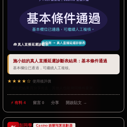
🧰 真人直播延遲診斷表
施小姐的真人直播延遲診斷表結果：基本條件通過
基本欄位已通過，可繼續人工複核。
★★★★☆
使用後評價
測完把結果頁分享出去，其他人也能用同條件重測。
⚡ 有料 4
留言 0
分享
開啟貼文 →
彭同學
Casino 娛樂預算規劃器