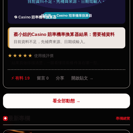
🔁 Casino 賠率機率換算器
蔡小姐的Casino 賠率機率換算器結果：需要補資料
目前資料不足，先補齊來源、日期或輸入。
★★★★★
使用後評價
結果頁做得很清楚，一眼看懂目前條件落在哪一型。
⚡ 有料 19
留言 0
分享
開啟貼文 →
看全部動態 →
最新專欄
專欄總覽