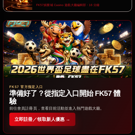
FK57娛樂城 Casino 遊戲大廳編輯部・16 分鐘
FK57 官方指定入口
準備好了？從指定入口開始 FK57 體
驗
前往會員註冊頁，查看目前活動並進入熱門遊戲大廳。
立即註冊／領取新人優惠 →