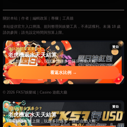
關於本站
｜
作者
｜
編輯政策
｜
專欄
｜
工具牆
本站提供官方入口辨識、規則整理與娛樂工具，不承諾獲利。未滿 18 歲
請勿參與；請先設定時間與預算上限。
贊助
你玩的那台返多少？
老虎機返水天天結算
電子館返水無上限，玩越多回越多，隔日自動入帳。
看返水比例 →
© 2026 FK57娛樂城｜Casino 遊戲大廳
贊助
你玩的那台返多少？
老虎機返水天天結算
電子館返水無上限，玩越多回越多，隔日自動入帳。