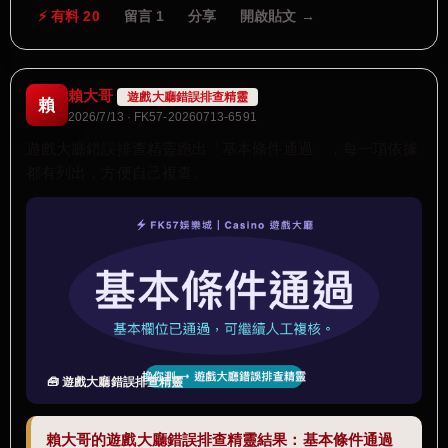
⚡ 有料 20
留言 1
分享
開啟貼文 →
賴大哥
遊戲大廳錯誤排查精靈
賴
2026/7/13 · FK57-20260713-6591
遊戲大廳錯誤排查精靈跑出「基本條件通過」，每一項依據
都有列出，方便自己複查。
🧰 遊戲大廳錯誤排查精靈
賴大哥的遊戲大廳錯誤排查精靈結果：基本條件通過