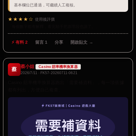
基本欄位已通過，可繼續人工複核。
★★★★☆
使用後評價
每個數字都有解釋，看完順手把原理段也讀了。
⚡ 有料 2
留言 1
分享
開啟貼文 →
蔡小姐
Casino 賠率機率換算器
蔡
2026/7/11 · FK57-20260711-0621
Casino 賠率機率換算器跑出「需要補資料」，每一項依據
都有列出，方便自己複查。