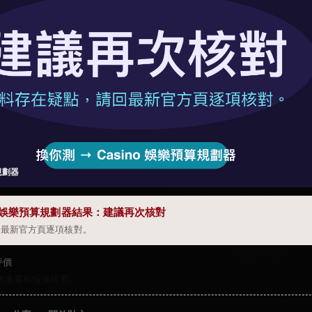
算規劃器
no 娛樂預算規劃器結果：建議再次核對
回最新官方頁逐項核對。
評價
收進書籤慢慢研究。