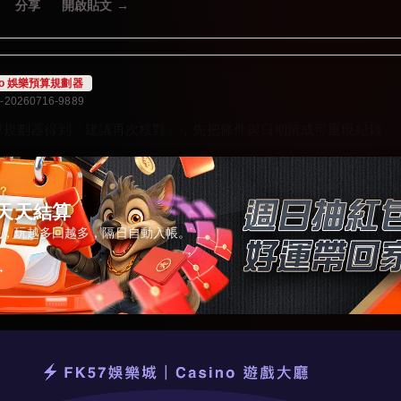
分享
開啟貼文 →
ino 娛樂預算規劃器
7-20260716-9889
娛樂預算規劃器得到「建議再次核對」，先把條件與日期留成可重現紀錄。
？
天天結算
限，玩越多回越多，隔日自動入帳。
→