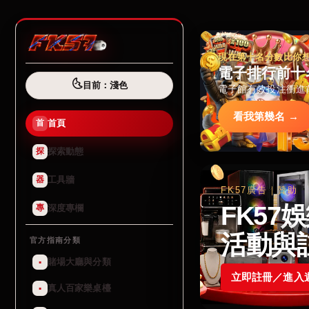
現在第十名分數比你
電子排行前十
🌜
目前：淺色
電子館有效投注衝進
看我第幾名 →
首
首頁
探
探索動態
器
工具牆
FK57廣告｜贊助
FK5
專
深度專欄
活動與
官方指南分類
賭場大廳與分類
▪
立即註冊／進入
真人百家樂桌檯
▪