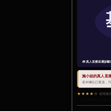
🧰 真人直播延遲診斷
施小姐的真人直
基本欄位已通過，
★★★★☆
使用後
測完把結果頁分享出