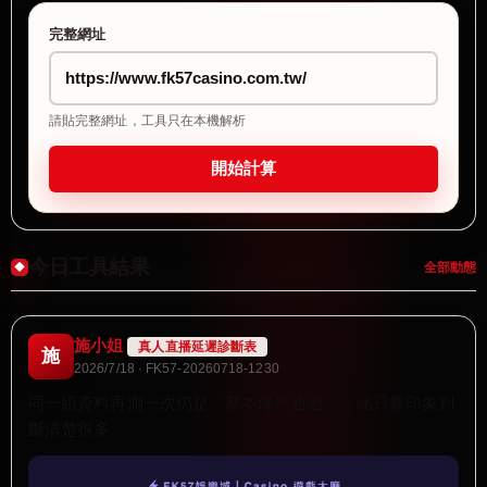
完整網址
請貼完整網址，工具只在本機解析
開始計算
今日工具結果
全部動態
施小姐
真人直播延遲診斷表
施
2026/7/18 · FK57-20260718-1230
同一組資料再測一次仍是「基本條件通過」，比只靠印象判
斷清楚很多。