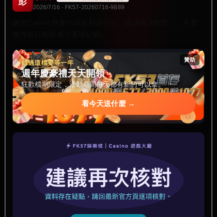
彭
2026/7/16 · FK57-20260716-9889
跑完Casino 娛樂預算規劃器得到「建議再次核對」，先把
條件與日期留成可重現紀錄。
贊助
錯過這檔要等一年
週年慶豪禮天天開領
狂歡檔期限定，活動期間每天都有新的可以拿。
看今天送什麼 →