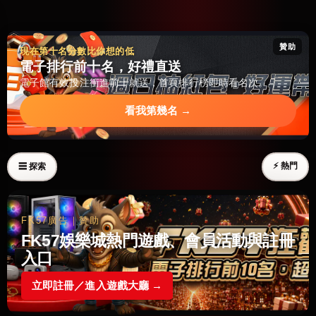
贊助
現在第十名分數比你想的低
電子排行前十名，好禮直送
電子館有效投注衝進前十就送，首頁排行榜即時看名次。
看我第幾名 →
⚡ 熱門
☰ 探索
FK57廣告｜贊助
FK57娛樂城熱門遊戲、會員活動與註冊
入口
立即註冊／進入遊戲大廳 →