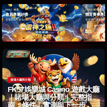
FK57 精選
FK57 精選
會員專屬好禮
體育賽事專
查看目前可參加的活動 →
掌握熱門賽事與即
賭場大廳與分類
FK57娛樂城 Casino 遊戲大廳
｜賭場大廳與分類｜完整指
南：條件、實測與下一步