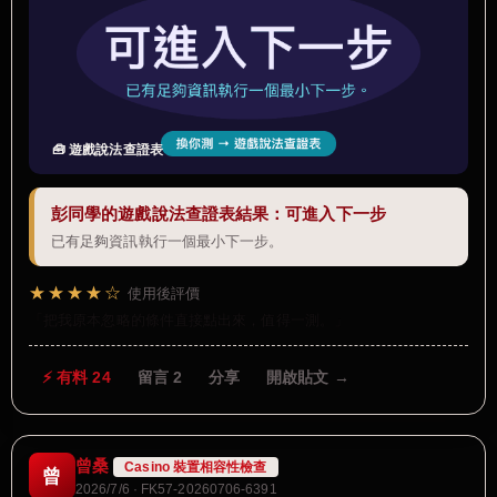
🧰 遊戲說法查證表
彭同學的遊戲說法查證表結果：可進入下一步
已有足夠資訊執行一個最小下一步。
★★★★☆
使用後評價
把我原本忽略的條件直接點出來，值得一測。
⚡ 有料 24
留言 2
分享
開啟貼文 →
曾桑
Casino 裝置相容性檢查
曾
2026/7/6 · FK57-20260706-6391