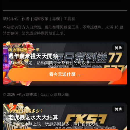
關於本站
｜
作者
｜
編輯政策
｜
專欄
｜
工具牆
本站提供官方入口辨識、規則整理與娛樂工具，不承諾獲利。未滿 18 歲
請勿參與；請先設定時間與預算上限。
贊助
錯過這檔要等一年
週年慶豪禮天天開領
狂歡檔期限定，活動期間每天都有新的可以拿。
看今天送什麼 →
© 2026 FK57娛樂城｜Casino 遊戲大廳
贊助
你玩的那台返多少？
老虎機返水天天結算
電子館返水無上限，玩越多回越多，隔日自動入帳。