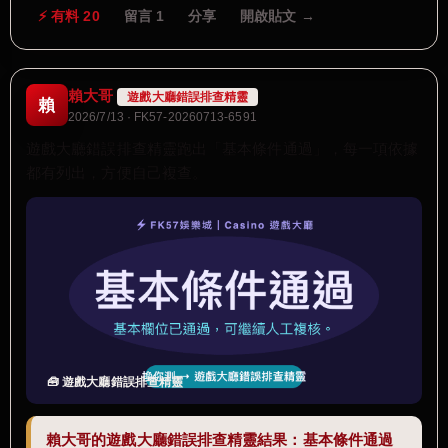
⚡ 有料 20
留言 1
分享
開啟貼文 →
賴大哥
遊戲大廳錯誤排查精靈
賴
2026/7/13 · FK57-20260713-6591
遊戲大廳錯誤排查精靈跑出「基本條件通過」，每一項依據
都有列出，方便自己複查。
🧰 遊戲大廳錯誤排查精靈
賴大哥的遊戲大廳錯誤排查精靈結果：基本條件通過