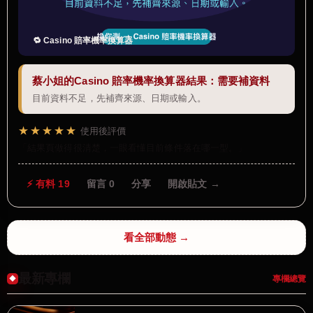
🔁 Casino 賠率機率換算器
蔡小姐的Casino 賠率機率換算器結果：需要補資料
目前資料不足，先補齊來源、日期或輸入。
★★★★★
使用後評價
結果頁做得很清楚，一眼看懂目前條件落在哪一型。
⚡ 有料 19
留言 0
分享
開啟貼文 →
看全部動態 →
最新專欄
專欄總覽