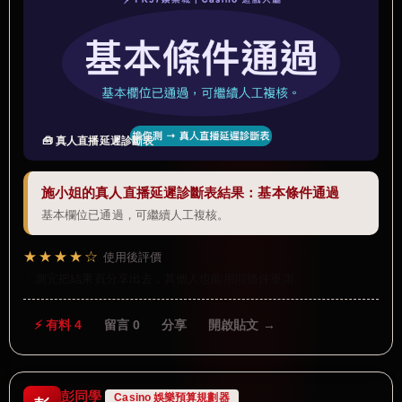
🧰 真人直播延遲診斷表
施小姐的真人直播延遲診斷表結果：基本條件通過
基本欄位已通過，可繼續人工複核。
★★★★☆
使用後評價
測完把結果頁分享出去，其他人也能用同條件重測。
⚡ 有料 4
留言 0
分享
開啟貼文 →
彭同學
Casino 娛樂預算規劃器