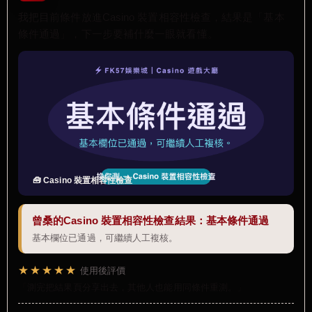
我把目前條件放進Casino 裝置相容性檢查，結果是「基本
條件通過」，下一步要補什麼一眼就看懂。
🧰 Casino 裝置相容性檢查
曾桑的Casino 裝置相容性檢查結果：基本條件通過
基本欄位已通過，可繼續人工複核。
★★★★★
使用後評價
測完把結果頁分享出去，其他人也能用同條件重測。