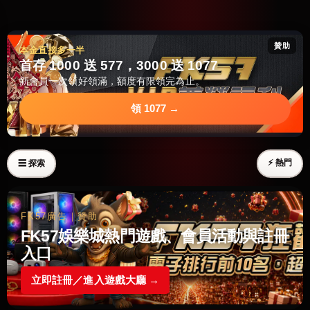
贊助
本金直接多一半
首存 1000 送 577，3000 送 1077
新會員一次領好領滿，額度有限領完為止。
領 1077 →
⚡ 熱門
☰ 探索
FK57廣告｜贊助
FK57娛樂城熱門遊戲、會員活動與註冊
入口
立即註冊／進入遊戲大廳 →