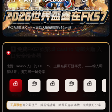
賭場大廳與分類完整指南，整理來源、條件、比較表、實
例、FAQ、互動工具與指定註冊入口。
FK57娛樂城 Casino 遊戲大廳編輯部
約 15 分鐘
🧮 免費FK57娛樂城 Casino 遊戲大廳 入
口安全檢查器
比對 Casino 入口的 HTTPS、主機名與可疑字元。——輸入即
得結果，測完可一鍵分享
🧰
🧰
🧰
🧰
🧰
🧰
FK57娛
Casin
Casin
Casin
遊戲說法查
Casi
工具狀態
可立即使用・純前端計算・結果只存在本機・完成後可分享