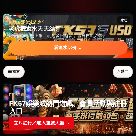
贊助
你玩的那台返多少？
老虎機返水天天結算
電子館返水無上限，玩越多回越多，隔日自動入帳。
看返水比例 →
⚡ 熱門
☰ 探索
FK57廣告｜贊助
FK57娛樂城熱門遊戲、會員活動與註冊
入口
立即註冊／進入遊戲大廳 →