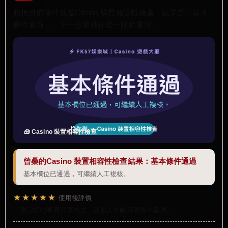
我把目前條件放進Casino 裝置相容性檢查，結果是「基本
條件通過」，下一步要補什麼一眼就看懂。
🧰 Casino 裝置相容性檢查
曾桑的Casino 裝置相容性檢查結果：基本條件通過
基本欄位已通過，可繼續人工複核。
★★★★★
使用後評價
測完把結果頁分享出去，其他人也能用同條件重測。