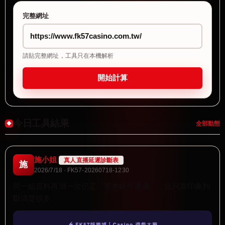
完整網址
請貼完整網址，工具只在本機解析
開始計算
今日工具結果
全部動態
施小姐
真人直播延遲診斷表
施
2026/7/18 · FK57-20260718-1230
同一組資料再測一次仍是「基本條件通過」，比只靠印象判
斷清楚很多。