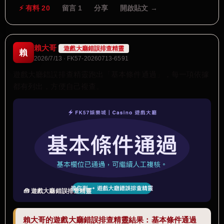
⚡ 有料 20
留言 1
分享
開啟貼文 →
賴大哥
遊戲大廳錯誤排查精靈
賴
2026/7/13 · FK57-20260713-6591
遊戲大廳錯誤排查精靈跑出「基本條件通過」，每一項依據
都有列出，方便自己複查。
🧰 遊戲大廳錯誤排查精靈
賴大哥的遊戲大廳錯誤排查精靈結果：基本條件通過