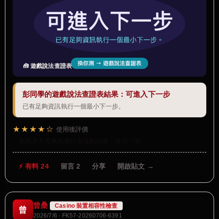
🧰 遊戲說法查證表
彭同學的遊戲說法查證表結果：可進入下一步
已有足夠資訊執行一個最小下一步。
★★★★☆
使用後評價
把我原本忽略的條件直接點出來，值得一測。
⚡ 有料 24
留言 2
分享
開啟貼文 →
曾桑
Casino 裝置相容性檢查
曾
2026/7/6 · FK57-20260706-6391