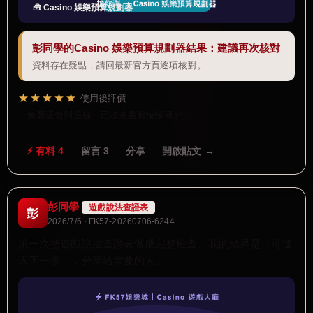
🧰 Casino 娛樂預算規劃器
彭同學的Casino 娛樂預算規劃器結果：建議再次核對
資料存在疑點，請回最新官方頁逐項核對。
★★★★★
使用後評價
免費還做到這樣，已收進書籤慢慢研究。
⚡ 有料 4
留言 3
分享
開啟貼文 →
彭同學
遊戲說法查證表
彭
2026/7/6 · FK57-20260706-6244
第一次把遊戲說法查證表做成完整檢查，我的結果是「可進
入下一步」，分享給需要的人。