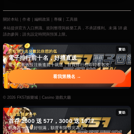
關於本站
｜
作者
｜
編輯政策
｜
專欄
｜
工具牆
本站提供官方入口辨識、規則整理與娛樂工具，不承諾獲利。未滿 18 歲
請勿參與；請先設定時間與預算上限。
贊助
現在第十名分數比你想的低
電子排行前十名，好禮直送
電子館有效投注衝進前十就送，首頁排行榜即時看名次。
看我第幾名 →
© 2026 FK57娛樂城｜Casino 遊戲大廳
贊助
本金直接多一半
首存 1000 送 577，3000 送 1077
新會員一次領好領滿，額度有限領完為止。