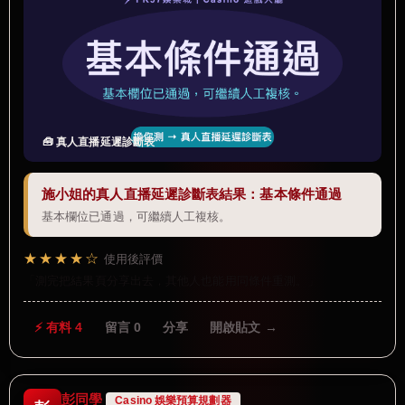
🧰 真人直播延遲診斷表
施小姐的真人直播延遲診斷表結果：基本條件通過
基本欄位已通過，可繼續人工複核。
★★★★☆
使用後評價
測完把結果頁分享出去，其他人也能用同條件重測。
⚡ 有料 4
留言 0
分享
開啟貼文 →
彭同學
Casino 娛樂預算規劃器