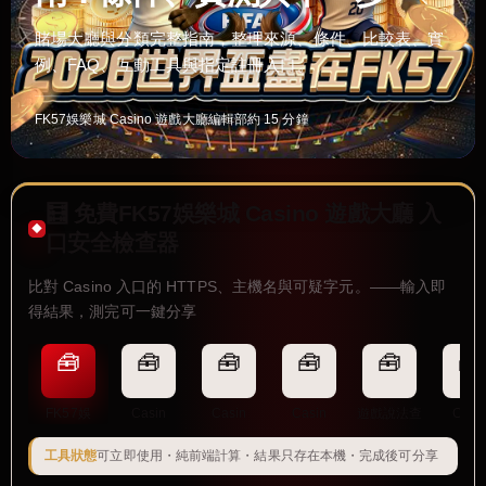
賭場大廳與分類完整指南，整理來源、條件、比較表、實
例、FAQ、互動工具與指定註冊入口。
FK57娛樂城 Casino 遊戲大廳編輯部
約 15 分鐘
🧮 免費FK57娛樂城 Casino 遊戲大廳 入
口安全檢查器
比對 Casino 入口的 HTTPS、主機名與可疑字元。——輸入即
得結果，測完可一鍵分享
🧰
🧰
🧰
🧰
🧰
🧰
FK57娛
Casin
Casin
Casin
遊戲說法查
Casi
工具狀態
可立即使用・純前端計算・結果只存在本機・完成後可分享