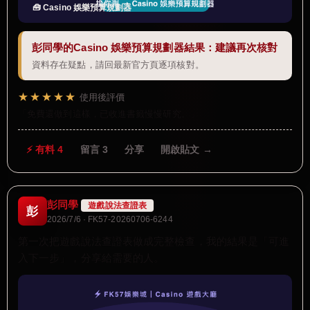
🧰 Casino 娛樂預算規劃器
彭同學的Casino 娛樂預算規劃器結果：建議再次核對
資料存在疑點，請回最新官方頁逐項核對。
★★★★★
使用後評價
免費還做到這樣，已收進書籤慢慢研究。
⚡ 有料 4
留言 3
分享
開啟貼文 →
彭同學
遊戲說法查證表
彭
2026/7/6 · FK57-20260706-6244
第一次把遊戲說法查證表做成完整檢查，我的結果是「可進
入下一步」，分享給需要的人。