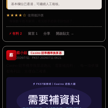
基本欄位已通過，可繼續人工複核。
★★★★☆
使用後評價
每個數字都有解釋，看完順手把原理段也讀了。
⚡ 有料 2
留言 1
分享
開啟貼文 →
蔡小姐
Casino 賠率機率換算器
蔡
2026/7/11 · FK57-20260711-0621
Casino 賠率機率換算器跑出「需要補資料」，每一項依據
都有列出，方便自己複查。