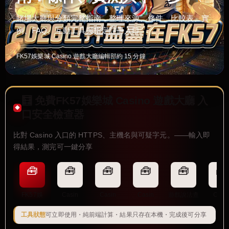
賭場大廳與分類完整指南，整理來源、條件、比較表、實
例、FAQ、互動工具與指定註冊入口。
FK57娛樂城 Casino 遊戲大廳編輯部
約 15 分鐘
🧮 免費FK57娛樂城 Casino 遊戲大廳 入
口安全檢查器
比對 Casino 入口的 HTTPS、主機名與可疑字元。——輸入即
得結果，測完可一鍵分享
🧰
🧰
🧰
🧰
🧰
🧰
FK57娛
Casin
Casin
Casin
遊戲說法查
Casi
工具狀態
可立即使用・純前端計算・結果只存在本機・完成後可分享