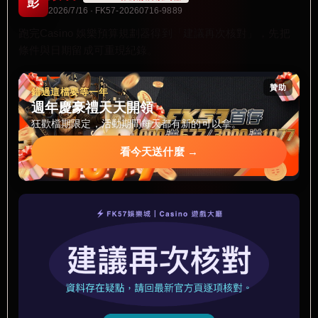
彭
2026/7/16 · FK57-20260716-9889
跑完Casino 娛樂預算規劃器得到「建議再次核對」，先把
條件與日期留成可重現紀錄。
贊助
錯過這檔要等一年
週年慶豪禮天天開領
狂歡檔期限定，活動期間每天都有新的可以拿。
看今天送什麼 →