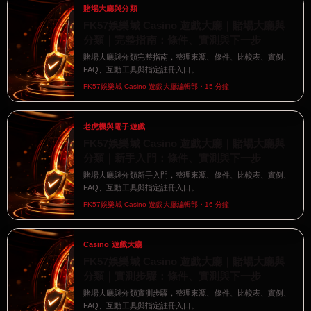
賭場大廳與分類
FK57娛樂城 Casino 遊戲大廳｜賭場大廳與
分類｜完整指南：條件、實測與下一步
賭場大廳與分類完整指南，整理來源、條件、比較表、實例、
FAQ、互動工具與指定註冊入口。
FK57娛樂城 Casino 遊戲大廳編輯部・15 分鐘
老虎機與電子遊戲
FK57娛樂城 Casino 遊戲大廳｜賭場大廳與
分類｜新手入門：條件、實測與下一步
賭場大廳與分類新手入門，整理來源、條件、比較表、實例、
FAQ、互動工具與指定註冊入口。
FK57娛樂城 Casino 遊戲大廳編輯部・16 分鐘
Casino 遊戲大廳
FK57娛樂城 Casino 遊戲大廳｜賭場大廳與
分類｜實測步驟：條件、實測與下一步
賭場大廳與分類實測步驟，整理來源、條件、比較表、實例、
FAQ、互動工具與指定註冊入口。