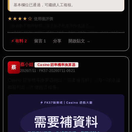
基本欄位已通過，可繼續人工複核。
★★★★☆
使用後評價
每個數字都有解釋，看完順手把原理段也讀了。
⚡ 有料 2
留言 1
分享
開啟貼文 →
蔡小姐
Casino 賠率機率換算器
蔡
2026/7/11 · FK57-20260711-0621
Casino 賠率機率換算器跑出「需要補資料」，每一項依據
都有列出，方便自己複查。