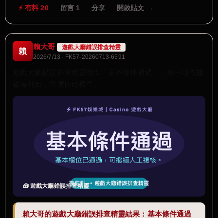
⚡ 有料 20
留言 1
分享
開啟貼文 →
賴大哥
遊戲大廳錯誤排查精靈
賴
2026/7/13 · FK57-20260713-6591
遊戲大廳錯誤排查精靈跑出「基本條件通過」，每一項依據
都有列出，方便自己複查。
🧰 遊戲大廳錯誤排查精靈
賴大哥的遊戲大廳錯誤排查精靈結果：基本條件通過