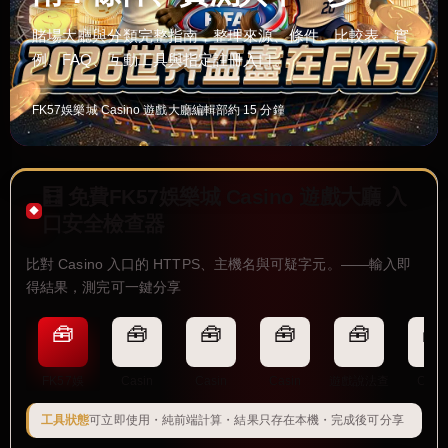
賭場大廳與分類完整指南，整理來源、條件、比較表、實
例、FAQ、互動工具與指定註冊入口。
FK57娛樂城 Casino 遊戲大廳編輯部
約 15 分鐘
🧮 免費FK57娛樂城 Casino 遊戲大廳 入
口安全檢查器
比對 Casino 入口的 HTTPS、主機名與可疑字元。——輸入即
得結果，測完可一鍵分享
🧰
🧰
🧰
🧰
🧰
🧰
FK57娛
Casin
Casin
Casin
遊戲說法查
Casi
工具狀態
可立即使用・純前端計算・結果只存在本機・完成後可分享