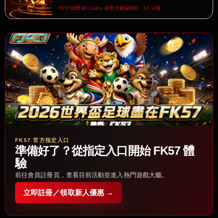
FK57娛樂城 Casino 遊戲大廳編輯部・16 分鐘
FK57 官方指定入口
準備好了？從指定入口開始 FK57 體
驗
前往會員註冊頁，查看目前活動並進入熱門遊戲大廳。
立即註冊／領取新人優惠 →