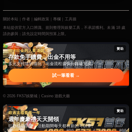
關於本站
｜
作者
｜
編輯政策
｜
專欄
｜
工具牆
本站提供官方入口辨識、規則整理與娛樂工具，不承諾獲利。未滿 18 歲
請勿參與；請先設定時間與預算上限。
贊助
怕卡出金的人看這個
存款免手續費，出金不用等
多元支付隨到隨玩，出金流程最快分鐘級完成。
試一筆看看 →
© 2026 FK57娛樂城｜Casino 遊戲大廳
贊助
錯過這檔要等一年
週年慶豪禮天天開領
狂歡檔期限定，活動期間每天都有新的可以拿。