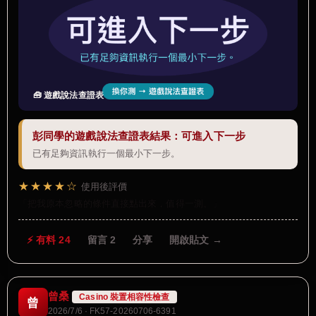
🧰 遊戲說法查證表
彭同學的遊戲說法查證表結果：可進入下一步
已有足夠資訊執行一個最小下一步。
★★★★☆
使用後評價
把我原本忽略的條件直接點出來，值得一測。
⚡ 有料 24
留言 2
分享
開啟貼文 →
曾桑
Casino 裝置相容性檢查
曾
2026/7/6 · FK57-20260706-6391