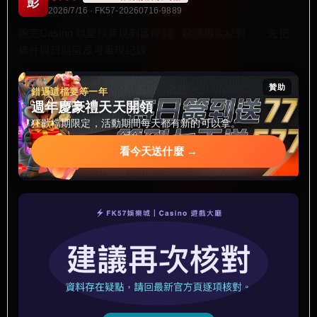
彭
2026/7/16 · FK57-20260716-9889
跑完Casino 娛樂預算規劃器得到「建議再次核對」，先把
條件與日期留成可重現紀錄。
贊助
錯過這檔要等一年
週年慶豪禮天天開領
狂歡檔期限定，活動期間每天都有新的可以拿。
看今天送什麼 →