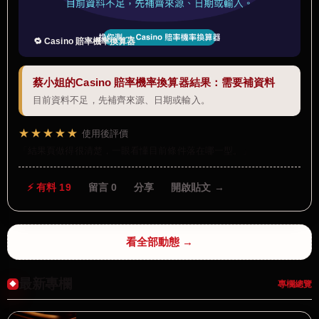
🔁 Casino 賠率機率換算器
蔡小姐的Casino 賠率機率換算器結果：需要補資料
目前資料不足，先補齊來源、日期或輸入。
★★★★★
使用後評價
結果頁做得很清楚，一眼看懂目前條件落在哪一型。
⚡ 有料 19
留言 0
分享
開啟貼文 →
看全部動態 →
最新專欄
專欄總覽