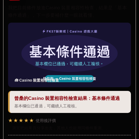
我把目前條件放進Casino 裝置相容性檢查，結果是「基本
條件通過」，下一步要補什麼一眼就看懂。
🧰 Casino 裝置相容性檢查
曾桑的Casino 裝置相容性檢查結果：基本條件通過
基本欄位已通過，可繼續人工複核。
★★★★★
使用後評價
測完把結果頁分享出去，其他人也能用同條件重測。