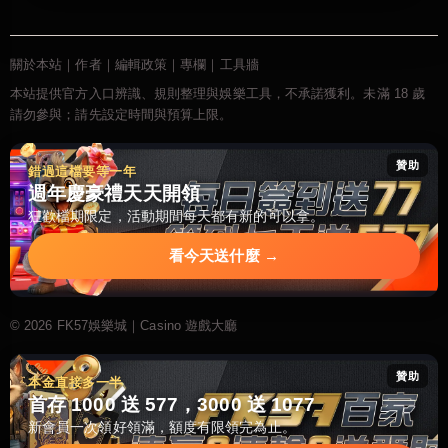
關於本站
｜
作者
｜
編輯政策
｜
專欄
｜
工具牆
本站提供官方入口辨識、規則整理與娛樂工具，不承諾獲利。未滿 18 歲
請勿參與；請先設定時間與預算上限。
贊助
錯過這檔要等一年
週年慶豪禮天天開領
狂歡檔期限定，活動期間每天都有新的可以拿。
看今天送什麼 →
© 2026 FK57娛樂城｜Casino 遊戲大廳
贊助
本金直接多一半
首存 1000 送 577，3000 送 1077
新會員一次領好領滿，額度有限領完為止。