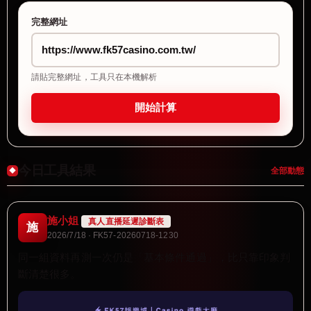
完整網址
請貼完整網址，工具只在本機解析
開始計算
今日工具結果
全部動態
施小姐
真人直播延遲診斷表
施
2026/7/18 · FK57-20260718-1230
同一組資料再測一次仍是「基本條件通過」，比只靠印象判
斷清楚很多。