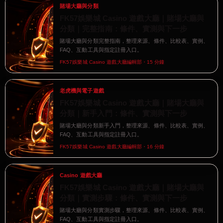
賭場大廳與分類
FK57娛樂城 Casino 遊戲大廳｜賭場大廳與
分類｜完整指南：條件、實測與下一步
賭場大廳與分類完整指南，整理來源、條件、比較表、實例、
FAQ、互動工具與指定註冊入口。
FK57娛樂城 Casino 遊戲大廳編輯部・15 分鐘
老虎機與電子遊戲
FK57娛樂城 Casino 遊戲大廳｜賭場大廳與
分類｜新手入門：條件、實測與下一步
賭場大廳與分類新手入門，整理來源、條件、比較表、實例、
FAQ、互動工具與指定註冊入口。
FK57娛樂城 Casino 遊戲大廳編輯部・16 分鐘
Casino 遊戲大廳
FK57娛樂城 Casino 遊戲大廳｜賭場大廳與
分類｜實測步驟：條件、實測與下一步
賭場大廳與分類實測步驟，整理來源、條件、比較表、實例、
FAQ、互動工具與指定註冊入口。