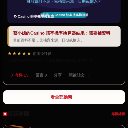
🔁 Casino 賠率機率換算器
蔡小姐的Casino 賠率機率換算器結果：需要補資料
目前資料不足，先補齊來源、日期或輸入。
★★★★★
使用後評價
結果頁做得很清楚，一眼看懂目前條件落在哪一型。
⚡ 有料 19
留言 0
分享
開啟貼文 →
看全部動態 →
最新專欄
專欄總覽