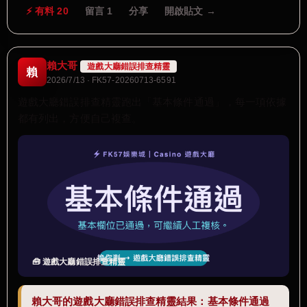
⚡ 有料 20
留言 1
分享
開啟貼文 →
賴大哥
遊戲大廳錯誤排查精靈
賴
2026/7/13 · FK57-20260713-6591
遊戲大廳錯誤排查精靈跑出「基本條件通過」，每一項依據
都有列出，方便自己複查。
🧰 遊戲大廳錯誤排查精靈
賴大哥的遊戲大廳錯誤排查精靈結果：基本條件通過