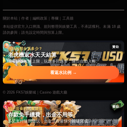
關於本站
｜
作者
｜
編輯政策
｜
專欄
｜
工具牆
本站提供官方入口辨識、規則整理與娛樂工具，不承諾獲利。未滿 18 歲
請勿參與；請先設定時間與預算上限。
贊助
你玩的那台返多少？
老虎機返水天天結算
電子館返水無上限，玩越多回越多，隔日自動入帳。
看返水比例 →
© 2026 FK57娛樂城｜Casino 遊戲大廳
贊助
怕卡出金的人看這個
存款免手續費，出金不用等
多元支付隨到隨玩，出金流程最快分鐘級完成。