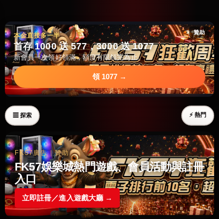
贊助
本金直接多一半
首存 1000 送 577，3000 送 1077
新會員一次領好領滿，額度有限領完為止。
領 1077 →
⚡ 熱門
☰ 探索
FK57廣告｜贊助
FK57娛樂城熱門遊戲、會員活動與註冊
入口
立即註冊／進入遊戲大廳 →