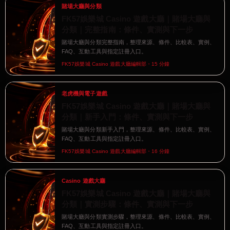
賭場大廳與分類
FK57娛樂城 Casino 遊戲大廳｜賭場大廳與
分類｜完整指南：條件、實測與下一步
賭場大廳與分類完整指南，整理來源、條件、比較表、實例、
FAQ、互動工具與指定註冊入口。
FK57娛樂城 Casino 遊戲大廳編輯部・15 分鐘
老虎機與電子遊戲
FK57娛樂城 Casino 遊戲大廳｜賭場大廳與
分類｜新手入門：條件、實測與下一步
賭場大廳與分類新手入門，整理來源、條件、比較表、實例、
FAQ、互動工具與指定註冊入口。
FK57娛樂城 Casino 遊戲大廳編輯部・16 分鐘
Casino 遊戲大廳
FK57娛樂城 Casino 遊戲大廳｜賭場大廳與
分類｜實測步驟：條件、實測與下一步
賭場大廳與分類實測步驟，整理來源、條件、比較表、實例、
FAQ、互動工具與指定註冊入口。